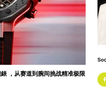
Soc
空限量腕錶 ，从赛道到腕间挑战精准极限