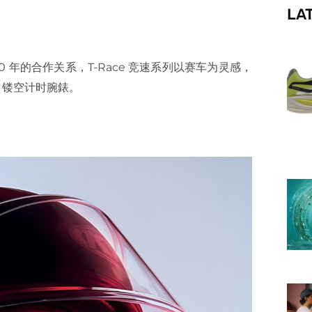
LA
f
20 年的合作关系，T-Race 竞速系列以赛车为灵感，
x 镂空计时腕錶。