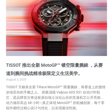
TISSOT 推出全新 MotoGP™ 镂空限量腕錶 ，从赛
道到腕间挑战精准极限定义生活美学。
August 3, 2025
TISSOT 天梭表全新 T-Race MotoGP™ 限量腕錶，将赛道上的激情
浓缩至你的手腕之上。 搭载顶级 Valjoux A05.951 自动计时机
芯，是品牌首次将这枚源自瑞士汝拉山谷的竞速机芯公开亮相，
动力储存高达 68 小时—真正体现 MotoGP™ 的机械创新，每个零
组件都经过精心设计与优化，以实现最佳性能。