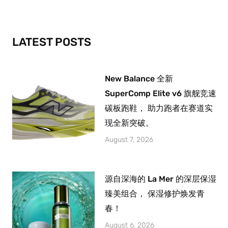
o
g
b
o
r
e
k
a
-
m
LATEST POSTS
f
New Balance 全新
SuperComp Elite v6 旗舰竞速
碳板跑鞋， 助力跑者在赛道实
现全新突破。
August 7, 2026
源自深海的 La Mer 的深层保湿
臻美组合， 保湿修护焕发青
春！
August 6, 2026