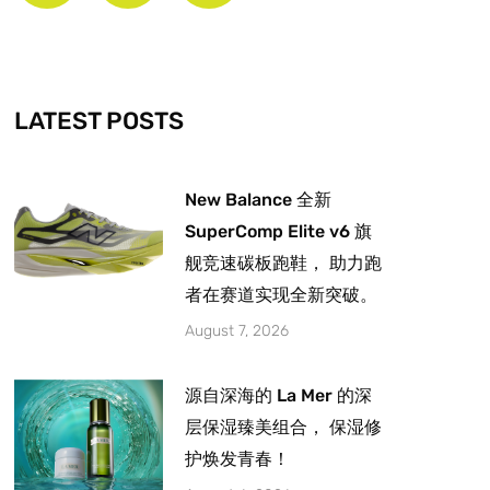
b
a
u
o
g
b
o
r
e
k
a
-
m
LATEST POSTS
f
New Balance 全新
SuperComp Elite v6 旗
舰竞速碳板跑鞋， 助力跑
者在赛道实现全新突破。
August 7, 2026
源自深海的 La Mer 的深
层保湿臻美组合， 保湿修
护焕发青春！