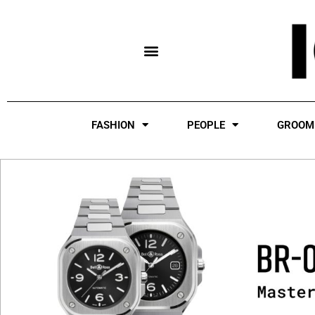
Skip
to
content
FASHION
PEOPLE
GROOM