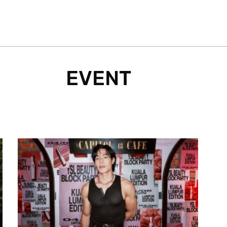
EVENT
age
Page
Page
Page