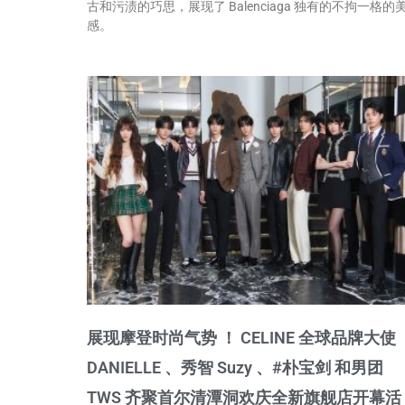
古和污渍的巧思，展现了 Balenciaga 独有的不拘一格的
感。
展现摩登时尚气势 ！ CELINE 全球品牌大使
DANIELLE 、秀智 Suzy 、#朴宝剑 和男团
TWS 齐聚首尔清潭洞欢庆全新旗舰店开幕活