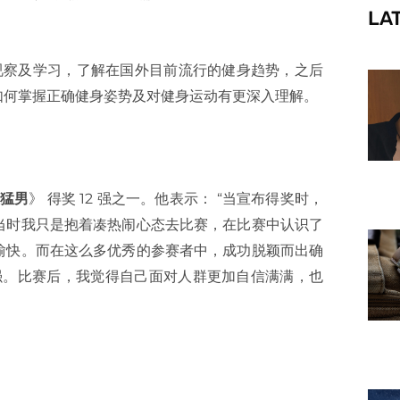
LA
f
行短期视察及学习，了解在国外目前流行的健身趋势，之后
如何掌握正确健身姿势及对健身运动有更深入理解。
时尚猛男
》 得奖 12 强之一。他表示： “当宣布得奖时，
当时我只是抱着凑热闹心态去比赛，在比赛中认识了
愉快。而在这么多优秀的参赛者中，成功脱颖而出确
 强。比赛后，我觉得自己面对人群更加自信满满，也