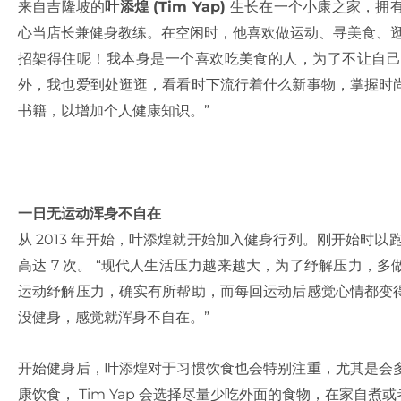
来自吉隆坡的
叶添煌 (Tim Yap)
生长在一个小康之家，拥有
心当店长兼健身教练。在空闲时，他喜欢做运动、寻美食、逛
招架得住呢！我本身是一个喜欢吃美食的人，为了不让自己
外，我也爱到处逛逛，看看时下流行着什么新事物，掌握时
书籍，以增加个人健康知识。”
一日无运动浑身不自在
从 2013 年开始，叶添煌就开始加入健身行列。刚开始时以跑
高达 7 次。 “现代人生活压力越来越大，为了纾解压力，
运动纾解压力，确实有所帮助，而每回运动后感觉心情都变
没健身，感觉就浑身不自在。”
开始健身后，叶添煌对于习惯饮食也会特别注重，尤其是会
康饮食， Tim Yap 会选择尽量少吃外面的食物，在家自