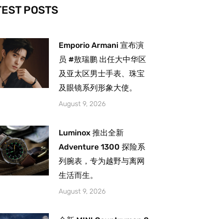
-
m
TEST POSTS
Emporio Armani 宣布演
员 #敖瑞鹏 出任大中华区
及亚太区男士手表、珠宝
及眼镜系列形象大使。
August 9, 2026
Luminox 推出全新
Adventure 1300 探险系
列腕表，专为越野与离网
生活而生。
August 9, 2026