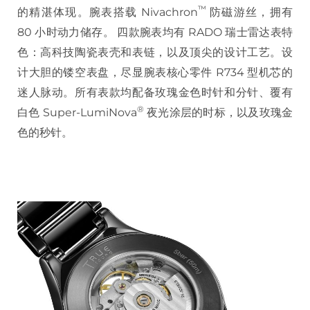
™
的精湛体现。腕表搭载 Nivachron
防磁游丝，拥有
80 小时动力储存。 四款腕表均有 RADO 瑞士雷达表特
色：高科技陶瓷表壳和表链，以及顶尖的设计工艺。设
计大胆的镂空表盘，尽显腕表核心零件 R734 型机芯的
迷人脉动。所有表款均配备玫瑰金色时针和分针、覆有
®
白色 Super-LumiNova
夜光涂层的时标，以及玫瑰金
色的秒针。