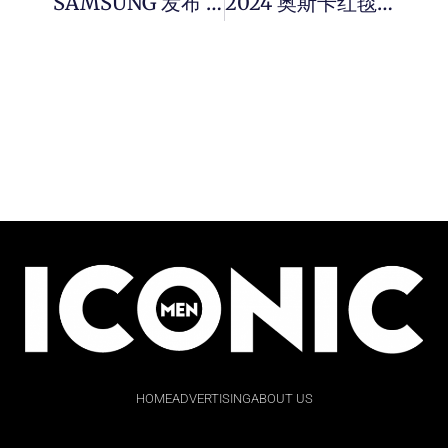
SAMSUNG 发布 2024 新一代 Galaxy A55 5G 及 A35 5G 智能手机，升级的配置和新颖的设计，延续前代规格，让人眼前一亮。
2024 奥斯卡红毯是男士服装新趋势，配饰突显绅士风范的点睛之笔！
HOME
ADVERTISING
ABOUT US