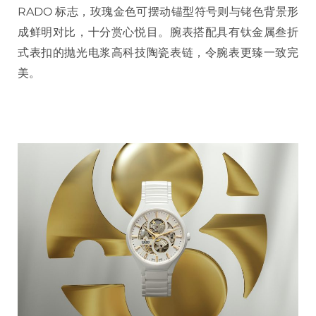
RADO 标志，玫瑰金色可摆动锚型符号则与铑色背景形
成鲜明对比，十分赏心悦目。腕表搭配具有钛金属叁折
式表扣的抛光电浆高科技陶瓷表链，令腕表更臻一致完
美。