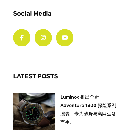
Social Media
F
I
Y
a
n
o
c
s
u
e
t
t
b
a
u
o
g
b
o
r
e
k
a
-
m
LATEST POSTS
f
Luminox 推出全新
Adventure 1300 探险系列
腕表，专为越野与离网生活
而生。