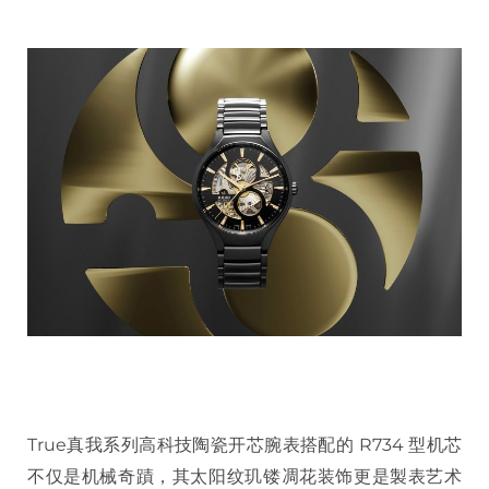
True真我系列高科技陶瓷开芯腕表搭配的 R734 型机芯
不仅是机械奇蹟，其太阳纹玑镂凋花装饰更是製表艺术