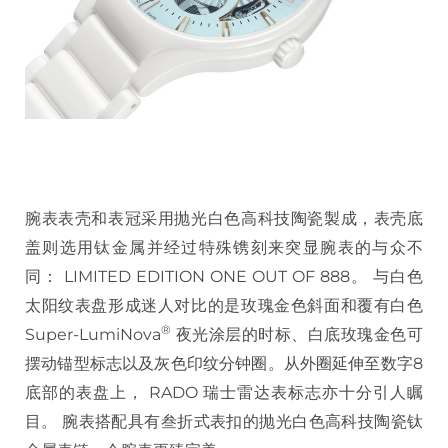
腕表表壳和表冠采用抛光白色高科技陶瓷製成，表壳底
盖则选用钛金属并经过特殊镌刻来突显腕表的与众不
同： LIMITED EDITION ONE OUT OF 888。 与白色
太阳纹表盘形成迷人对比的是玫瑰金色斜面和覆有白色
®
Super-LumiNova
夜光涂层的时标、白底玫瑰金色可
摆动锚型标志以及灰色印纹分钟圈。从外圈延伸至数字8
底部的表盘上， RADO 瑞士雷达表标志亦十分引人瞩
目。 腕表搭配具有叁折式表扣的抛光白色高科技陶瓷钛