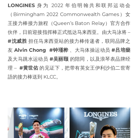
LONGINES
身为 2022 年伯明翰共和联邦运动会
（Birmingham 2022 Commonwealth Games）女
王接力棒接力旅程（Queen’s Baton Relay）官方合作
伙伴，日前迎接指挥棒正式抵达马来西亚。由大马泳将 –
#沈威胜
担任马来西亚站的接力棒传递者，联同品牌之
友
Alvin Chong #钟瑾桦
、大马体操运动员
#吕培燊
及大马跳水运动员
#吴丽颐
的陪同，以及浪琴表品牌经
理 –
#黄世佑
的见证下，把带有英女王伊利沙伯二世寄
語的接力棒送到 KLCC。