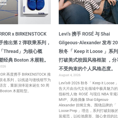
RROR x BIRKENSTOCK
Levi’s 携手 ROSÉ 与 Shai
手推出第 2 弹联乘系列，
Gilgeous-Alexander 发布 2
Thread」为核心概
秋冬「 Keep it Loose 」系
经典 Boston 木屐鞋。
打破美式校园风格框架 ，分
2026
不受拘束的个人风格态度。
ROR 再度携手 BIRKENSTOCK 推
August 4, 2026
联名系列，以线迹与缝线细节为
Levi’s® 2026 秋冬「 Keep it Loose
语言，重新演绎迎来诞生 50 周
告大片由当代文化领域中极具魅力的
Boston 木屐鞋型。
指标性人物 ROSÉ 与现任 NBA 常规
MVP、风格偶像 Shai Gilgeous-
Alexander 担纲主角。围绕品牌的「
Loose Prep 」理念，系列打破刻板
装规范，以松弛廓形、随心拿捏的比