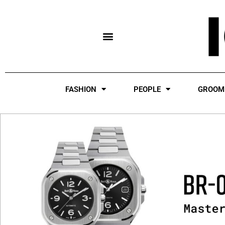
Skip
to
content
FASHION
PEOPLE
GROOM