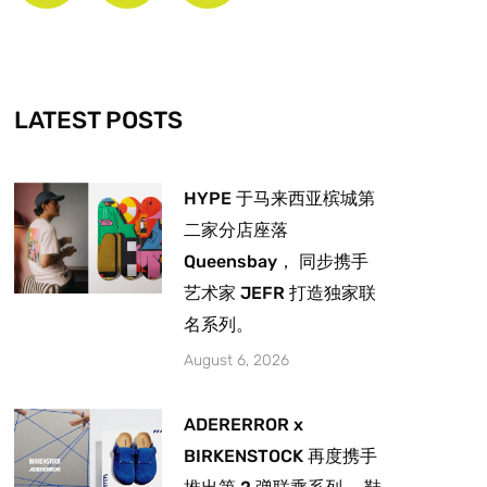
b
a
u
o
g
b
o
r
e
k
a
-
m
LATEST POSTS
f
HYPE 于马来西亚槟城第
二家分店座落
Queensbay， 同步携手
艺术家 JEFR 打造独家联
名系列。
August 6, 2026
ADERERROR x
BIRKENSTOCK 再度携手