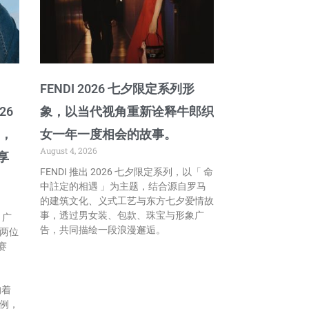
FENDI 2026 七夕限定系列形
026
象，以当代视角重新诠释牛郎织
列，
女一年一度相会的故事。
August 4, 2026
享
FENDI 推出 2026 七夕限定系列，以「 命
中註定的相遇 」为主题，结合源自罗马
的建筑文化、义式工艺与东方七夕爱情故
事，透过男女装、包款、珠宝与形象广
 」广
告，共同描绘一段浪漫邂逅。
两位
赛
的着
例，