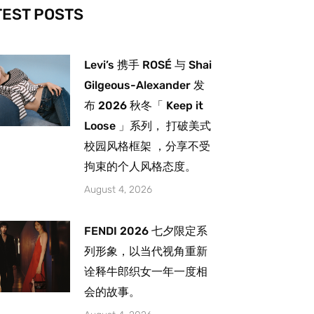
-
m
TEST POSTS
Levi’s 携手 ROSÉ 与 Shai
Gilgeous-Alexander 发
布 2026 秋冬「 Keep it
Loose 」系列， 打破美式
校园风格框架 ，分享不受
拘束的个人风格态度。
August 4, 2026
FENDI 2026 七夕限定系
列形象，以当代视角重新
诠释牛郎织女一年一度相
会的故事。