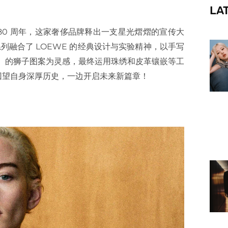
LA
f
80 周年，这家奢侈品牌释出一支星光熠熠的宣传大
列融合了 LOEWE 的经典设计与实验精神，以手写
狮子 ）的狮子图案为灵感，最终运用珠绣和皮革镶嵌等工
回望自身深厚历史，一边开启未来新篇章！