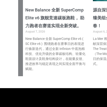
New Balance 全新 SuperComp
源自深海
Elite v6 旗舰竞速碳板跑鞋， 助
臻美组
力跑者在赛道实现全新突破。
春！
August 7, 2026
August 6, 
New Balance 全新 SuperComp Elite v6 (
La Me
SC Elite v6 ) 围绕跑者在赛事日的表现进
献深层保
行焕新迭代，通过全新 Infinion 中底泡棉
The Tre
科技、优化升级的全掌碳板结构、轻量化
（The Mo
鞋面设计及鞋身结构设计，在能量反馈、
日的保湿
推进效率与稳定表现之间实现全面平衡与
式。
赋能。