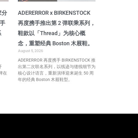
家分
ADERERROR x BIRKENSTOCK
携手
再度携手推出第 2 弹联乘系列，
系
鞋款以「Thread」为核心概
念，重塑经典 Boston 木屐鞋。
August 5, 2026
ADERERROR 再度携手 BIRKENSTOCK 推
开
出第二次联名系列，以线迹与缝线细节为
牌在
核心设计语言，重新演绎迎来诞生 50 周
年的经典 Boston 木屐鞋型。