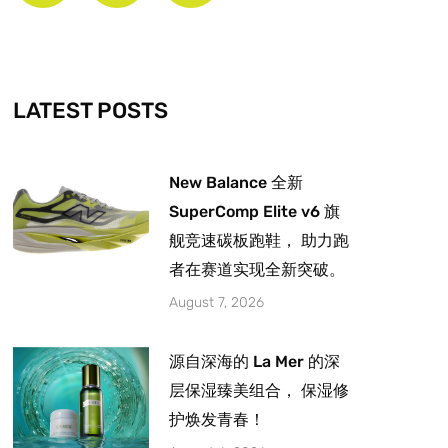
b
a
u
o
g
b
o
r
e
k
a
-
m
LATEST POSTS
f
New Balance 全新
SuperComp Elite v6 旗
舰竞速碳板跑鞋， 助力跑
者在赛道实现全新突破。
August 7, 2026
源自深海的 La Mer 的深
层保湿臻美组合， 保湿修
护焕发青春！