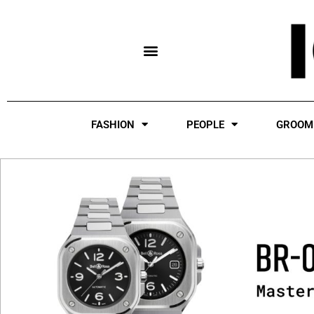
Skip
to
content
FASHION
PEOPLE
GROOM