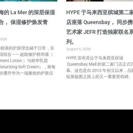
的 La Mer 的深层保湿
HYPE 于马来西亚槟城第二
合， 保湿修护焕发青
店座落 Queensbay， 同步
艺术家 JEFR 打造独家联名
2026
列。
r 将精湛的护肤理念融于日常，呈
August 6, 2026
湿组合 —— 超能修护精华露（
HYPE 宣布其位于马来西亚槟城
atment Lotion ）与精华乳霜
Queensbay Mall 的第二家门店正式
isturizing Soft Cream），将每
幕。这也是自 2012 年创立以来，品
步骤升华为一场雅致的护肤仪
拓展版图之路上的又一重要里程碑。