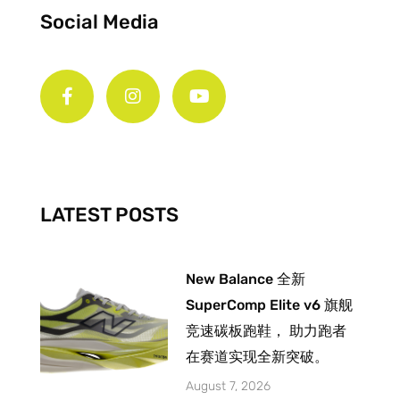
Social Media
F
I
Y
a
n
o
c
s
u
e
t
t
b
a
u
o
g
b
o
r
e
k
a
-
m
LATEST POSTS
f
New Balance 全新
SuperComp Elite v6 旗舰
竞速碳板跑鞋， 助力跑者
在赛道实现全新突破。
August 7, 2026