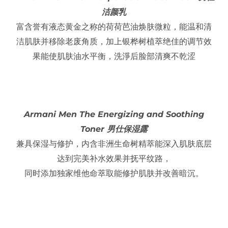
洁颜乳
富含誉有液态黄金之称的荷荷芭油焕肤微粒，能温和清
洁肌肤并移除老废角质，加上银桦树植萃绝佳的调节效
果能使肌肤油水平衡，洗淨后脸部清爽不乾涩
Armani Men The Energizing and Soothing
Toner 男仕保湿露
兼具保湿与修护，内含非洲生命树精萃能深入肌肤底层
达到完美补水效果并抚平纹路，
同时添加独家维他命萃取能修护肌肤并改善暗沉。