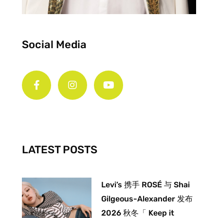
Social Media
F
I
Y
a
n
o
c
s
u
e
t
t
b
a
u
o
g
b
o
r
e
k
a
-
m
LATEST POSTS
f
Levi’s 携手 ROSÉ 与 Shai
Gilgeous-Alexander 发布
2026 秋冬「 Keep it