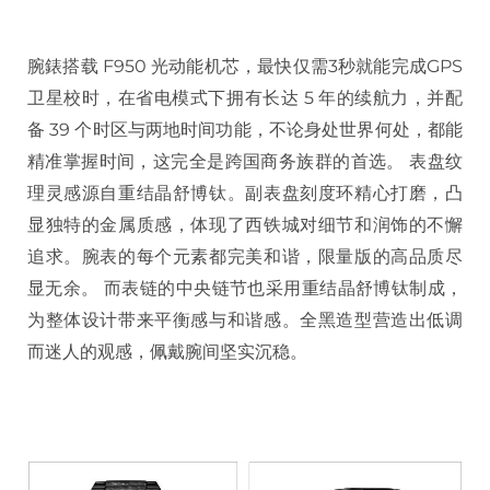
腕錶搭载 F950 光动能机芯，最快仅需3秒就能完成GPS
卫星校时，在省电模式下拥有长达 5 年的续航力，并配
备 39 个时区与两地时间功能，不论身处世界何处，都能
精准掌握时间，这完全是跨国商务族群的首选。 表盘纹
理灵感源自重结晶舒博钛。副表盘刻度环精心打磨，凸
显独特的金属质感，体现了西铁城对细节和润饰的不懈
追求。腕表的每个元素都完美和谐，限量版的高品质尽
显无余。 而表链的中央链节也采用重结晶舒博钛制成，
为整体设计带来平衡感与和谐感。全黑造型营造出低调
而迷人的观感，佩戴腕间坚实沉稳。