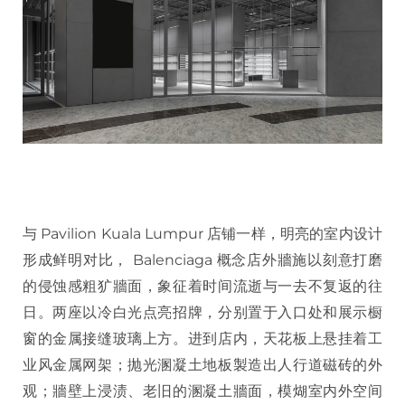
与 Pavilion Kuala Lumpur 店铺一样，明亮的室内设计
形成鲜明对比， Balenciaga 概念店外牆施以刻意打磨
的侵蚀感粗犷牆面，象征着时间流逝与一去不复返的往
日。两座以冷白光点亮招牌，分别置于入口处和展示橱
窗的金属接缝玻璃上方。进到店内，天花板上悬挂着工
业风金属网架；抛光溷凝土地板製造出人行道磁砖的外
观；牆壁上浸渍、老旧的溷凝土牆面，模煳室内外空间