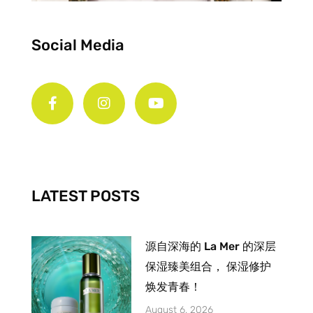
Social Media
F
I
Y
a
n
o
c
s
u
e
t
t
b
a
u
o
g
b
o
r
e
k
a
-
m
LATEST POSTS
f
源自深海的 La Mer 的深层
保湿臻美组合， 保湿修护
焕发青春！
August 6, 2026