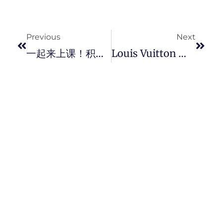
Prev
Next
Previous
Next
一起来上课！积家 Jaeger-LeCoultre 开设 「Atelier D’Antoine」体验工艺製錶课程。
Louis Vuitton 推出最奢华感的 Monogram 瑜珈垫！