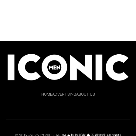
HOME
ADVERTISING
ABOUT US
© 2019 - 2026 ICONIC E MEDIA ◆ 版权所有 ◆ 不得转载 All rights