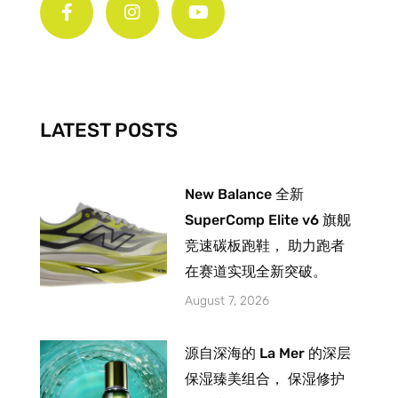
c
s
u
e
t
t
b
a
u
o
g
b
o
r
e
k
a
-
m
LATEST POSTS
f
New Balance 全新
SuperComp Elite v6 旗舰
竞速碳板跑鞋， 助力跑者
在赛道实现全新突破。
August 7, 2026
源自深海的 La Mer 的深层
保湿臻美组合， 保湿修护