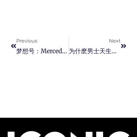
Prev
Next
Previous
Next
梦想号：Mercedes Benz 全新电动车款 Vision EQS 马力 476 匹，充满科技未来感！
为什麽男士天生散发「帅味」？因为他们洗澡时比你多了这个细节！