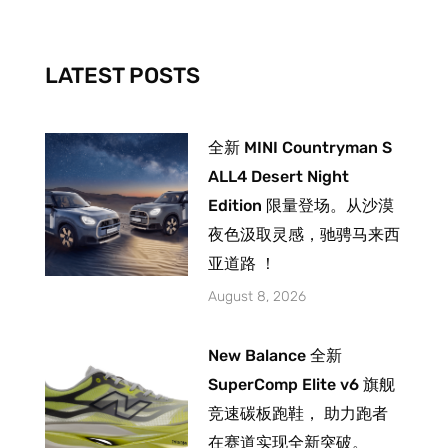
o
g
b
o
r
e
k
a
-
m
LATEST POSTS
f
全新 MINI Countryman S
ALL4 Desert Night
Edition 限量登场。从沙漠
夜色汲取灵感，驰骋马来西
亚道路 ！
August 8, 2026
New Balance 全新
SuperComp Elite v6 旗舰
竞速碳板跑鞋， 助力跑者
在赛道实现全新突破。