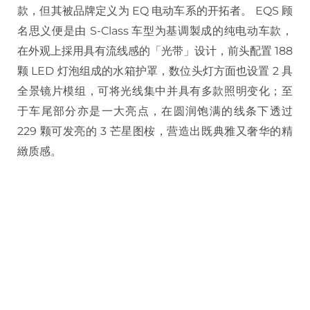
款，但其被品牌定义为 EQ 电动车系的开拓者。 EQS 顾
名思义便是由 S-Class 车型为基调製成的纯电动车款，
在外观上採用具有流线感的「光带」设计，前头配置 188
颗 LED 灯泡组成的水箱护罩，数位头灯方面也设置 2 具
全景镜片模组，可将光线集中并具有多款照明变化；至
于车尾部分亦是一大亮点，在圆润饱满的线条下透过
229 颗可发亮的 3 芒星图桉，营造出既典雅又奢华的精
緻质感。