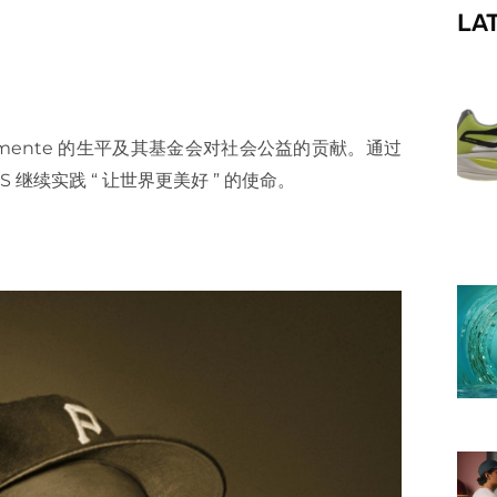
LA
f
emente
的生平及其基金会对社会公益的贡献。通过
IS
继续实践
“
让世界更美好
”
的使命。