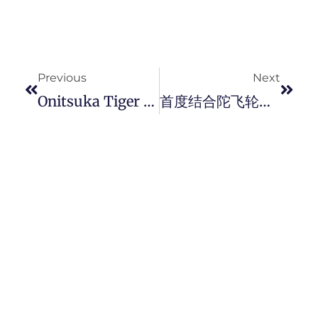
Prev
Next
Previous
Next
Onitsuka Tiger 鬼塚虎欢庆 75 週年，跨界联名日本经典漫画《 Astro Boy 》阿童木展开全球合作。
首度结合陀飞轮！ BREITLING 极速经典再进化 Top Time 经典汽车陀飞轮腕表。