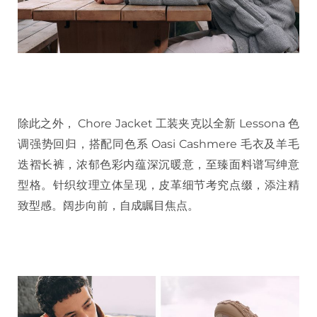
除此之外， Chore Jacket 工装夹克以全新 Lessona 色
调强势回归，搭配同色系 Oasi Cashmere 毛衣及羊毛
迭褶长裤，浓郁色彩内蕴深沉暖意，至臻面料谱写绅意
型格。针织纹理立体呈现，皮革细节考究点缀，添注精
致型感。阔步向前，自成瞩目焦点。