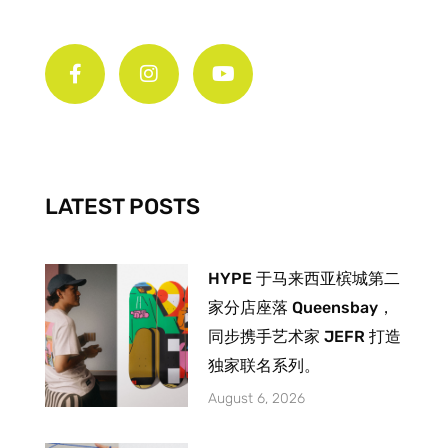
F
I
Y
a
n
o
c
s
u
e
t
t
b
a
u
o
g
b
o
r
e
k
a
-
m
LATEST POSTS
f
HYPE 于马来西亚槟城第二
家分店座落 Queensbay，
同步携手艺术家 JEFR 打造
独家联名系列。
August 6, 2026