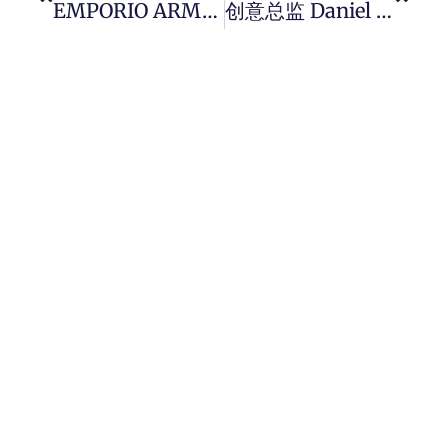
EMPORIO ARMANI 发布 2024 秋冬男装系列，从大西洋启程的时尚冒险！
创意总监 Daniel Lee 为 BURBERRY 重新打造马术骑士徽标 Knight 骑士包。
HOME
ADVERTISING
ABOUT US