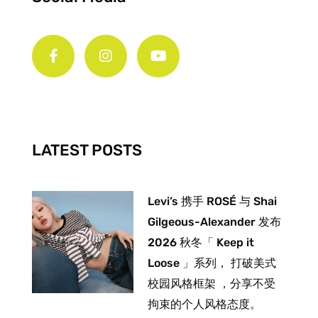
F
I
Y
a
n
o
c
s
u
e
t
t
b
a
u
o
g
b
o
r
e
k
a
-
m
LATEST POSTS
f
Levi’s 携手 ROSÉ 与 Shai
Gilgeous-Alexander 发布
2026 秋冬「 Keep it
Loose 」系列， 打破美式
校园风格框架 ，分享不受
拘束的个人风格态度。