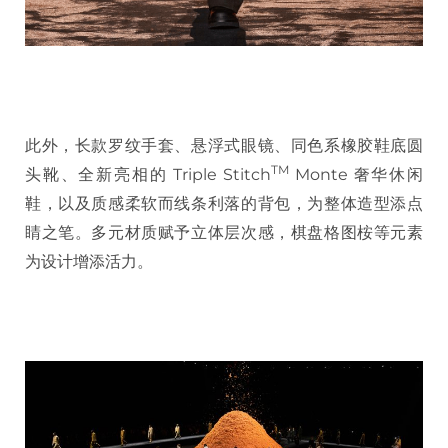
此外，长款罗纹手套、悬浮式眼镜、同色系橡胶鞋底圆
TM
头靴、全新亮相的 Triple Stitch
Monte 奢华休闲
鞋，以及质感柔软而线条利落的背包，为整体造型添点
睛之笔。多元材质赋予立体层次感，棋盘格图桉等元素
为设计增添活力。