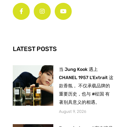
a
n
o
c
s
u
e
t
t
b
a
u
o
g
b
o
r
e
k
a
-
m
LATEST POSTS
f
当 Jung Kook 遇上
CHANEL 1957 L’Extrait 这
款香氛， 不仅承载品牌的
重要历史，也与 #柾国 有
著别具意义的相遇。
August 9, 2026