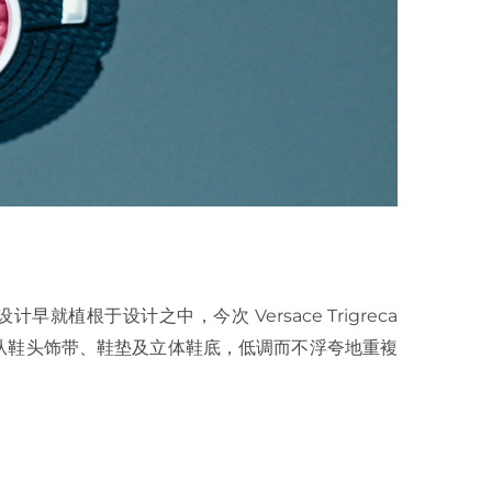
计早就植根于设计之中，今次 Versace Trigreca
从鞋头饰带、鞋垫及立体鞋底，低调而不浮夸地重複