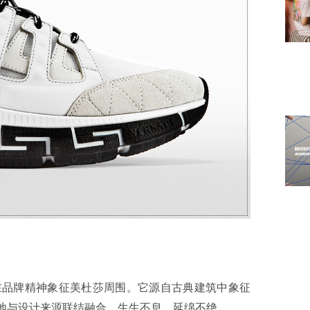
，环绕在品牌精神象征美杜莎周围。它源自古典建筑中象征
发祥地与设计来源联结融合，生生不息，延绵不绝。