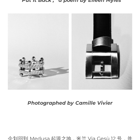
‘ Put It Back ,’ a poem by Eileen Myles
Photographed by Camille Vivier
企划回到 Medusa 起源之地，米兰 Via Gesù 12 号，并