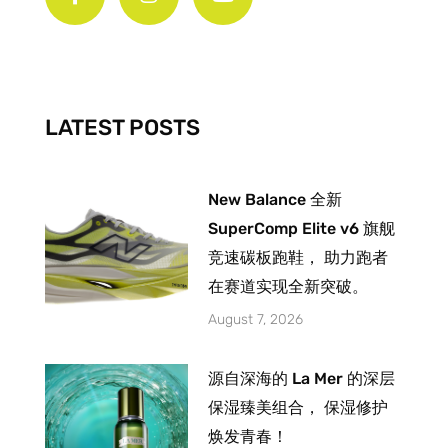
e
t
t
b
a
u
o
g
b
o
r
e
k
a
-
m
LATEST POSTS
f
New Balance 全新
SuperComp Elite v6 旗舰
竞速碳板跑鞋， 助力跑者
在赛道实现全新突破。
August 7, 2026
源自深海的 La Mer 的深层
保湿臻美组合， 保湿修护
焕发青春！