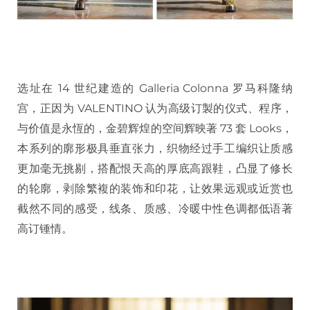
选址在 14 世纪建造的 Galleria Colonna 罗马科隆纳
宫，正因为 VALENTINO 认为高级订製的仪式、程序，
与价值是永恆的，金碧辉煌的空间辉映著 73 套 Looks，
本系列的廓形极具垂直张力，织物经过手工编织让质感
更加毫无挑剔，搭配恨天高的厚底高跟鞋，凸显了修长
的轮廓，剥除繁複的装饰和印花，让效果远观或近赏也
截然不同的感受，线条、质感、冷暖中性色调都低语著
高订锺情。