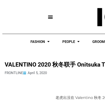
Skip
to
content
FASHION
PEOPLE
GROOM
VALENTINO 2020 秋冬联手 Onitsuk
FRONTLINE
April 5, 2020
老虎出没在 Valentino 秋冬