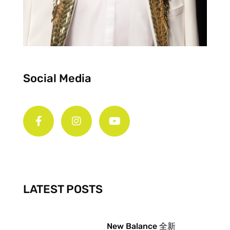
Social Media
F
I
Y
a
n
o
c
s
u
e
t
t
b
a
u
o
g
b
o
r
e
k
a
-
m
LATEST POSTS
f
New Balance 全新