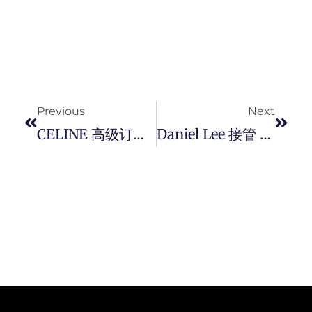
Prev
Next
Previous
Next
CELINE 高级订製香水 9 款香调，用这种味道打造巴黎贵公子！
Daniel Lee 接管 Bottega Veneta 后全球业绩破表，荣登 2020 年最火品牌究竟魅力何在 ？