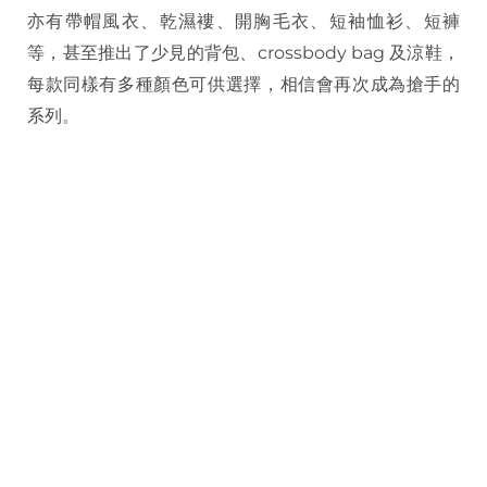
亦有帶帽風衣、乾濕褸、開胸毛衣、短袖恤衫、短褲
等，甚至推出了少見的背包、crossbody bag 及涼鞋，
每款同樣有多種顏色可供選擇，相信會再次成為搶手的
系列。