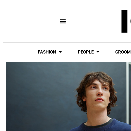
Skip
to
content
FASHION
PEOPLE
GROOM