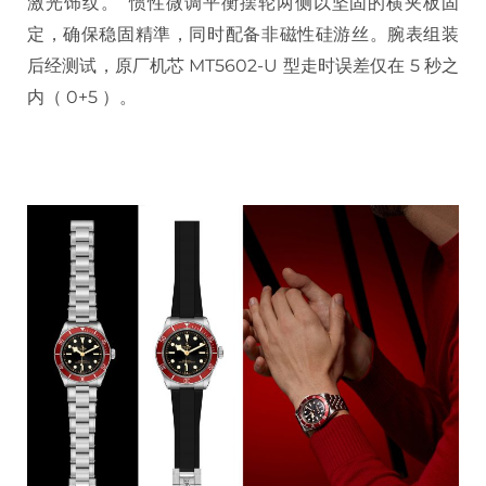
激光饰纹。 惯性微调平衡摆轮两侧以坚固的横夹板固
定，确保稳固精準，同时配备非磁性硅游丝。腕表组装
后经测试，原厂机芯 MT5602-U 型走时误差仅在 5 秒之
内（ 0+5 ）。