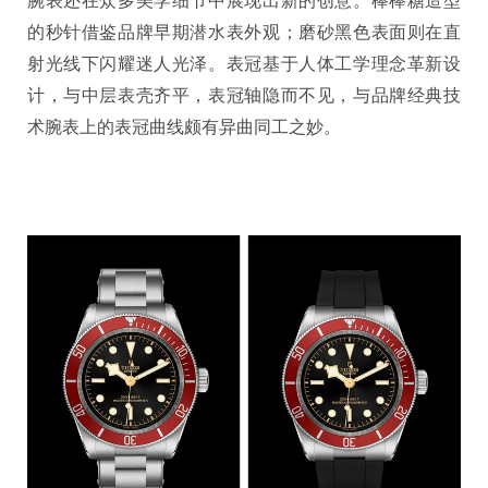
腕表还在众多美学细节中展现出新的创意。棒棒糖造型
的秒针借鉴品牌早期潜水表外观；磨砂黑色表面则在直
射光线下闪耀迷人光泽。表冠基于人体工学理念革新设
计，与中层表壳齐平，表冠轴隐而不见，与品牌经典技
术腕表上的表冠曲线颇有异曲同工之妙。