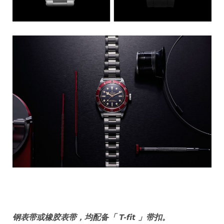
钢表带或橡胶表带，均配备「 T-fit 」带扣。