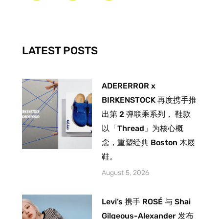
b
a
u
o
g
b
o
r
e
k
a
-
m
LATEST POSTS
f
ADERERROR x
BIRKENSTOCK 再度携手推
出第 2 弹联乘系列， 鞋款
以「Thread」为核心概
念，重塑经典 Boston 木屐
鞋。
August 5, 2026
Levi’s 携手 ROSÉ 与 Shai
Gilgeous-Alexander 发布