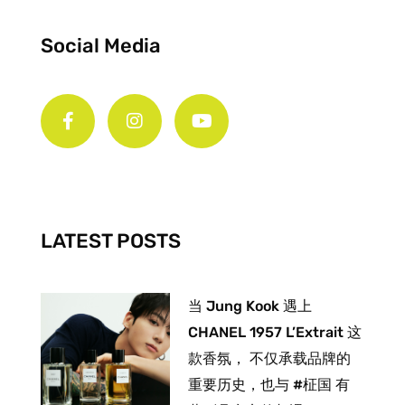
Social Media
F
I
Y
a
n
o
c
s
u
e
t
t
b
a
u
o
g
b
o
r
e
k
a
-
m
LATEST POSTS
f
当 Jung Kook 遇上
CHANEL 1957 L’Extrait 这
款香氛， 不仅承载品牌的
重要历史，也与 #柾国 有