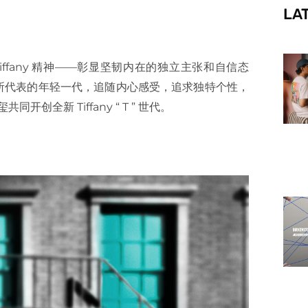
LA
f
 Tiffany 精神——彰显坚韧内在的独立主张和自信态
所代表的年轻一代，追随内心感受，追求独特个性，
同开创全新 Tiffany “ T ” 世代。