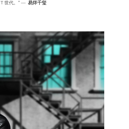
 世代。” —
易烊千玺