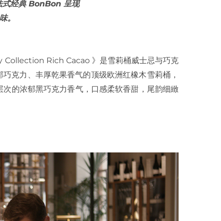
法式经典 BonBon 呈现
味。
ony Collection Rich Cacao 》是雪莉桶威士忌与巧克
深邃馥郁巧克力、丰厚乾果香气的顶级欧洲红橡木雪莉桶，
层次的浓郁黑巧克力香气，口感柔软香甜，尾韵细緻