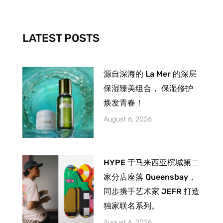
o
g
b
o
r
e
k
a
-
m
LATEST POSTS
f
源自深海的 La Mer 的深层
保湿臻美组合， 保湿修护
焕发青春！
August 6, 2026
HYPE 于马来西亚槟城第二
家分店座落 Queensbay，
同步携手艺术家 JEFR 打造
独家联名系列。
August 6, 2026