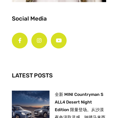
Social Media
F
I
Y
a
n
o
c
s
u
e
t
t
b
a
u
o
g
b
o
r
e
k
a
-
m
LATEST POSTS
f
全新 MINI Countryman S
ALL4 Desert Night
Edition 限量登场。从沙漠
夜色汲取灵感，驰骋马来西