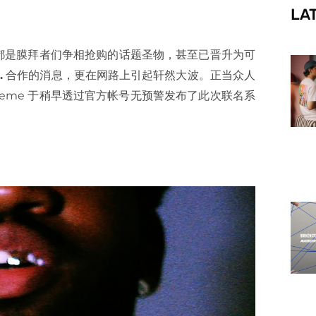
LA
f
都是膜拜者们争相抢购的话题圣物，甚至已晋升为可
.
合作的消息，更在网路上引起轩然大波。正当众人
preme 于稍早透过官方帐号无预警发布了此次联名系