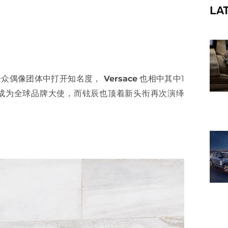
LA
f
，在一众偶像团体中打开知名度，
Versace
也相中其中1
式宣布他成为全球品牌大使，而铉辰也顶着新头衔再次演绎