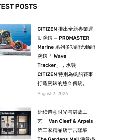
-
m
TEST POSTS
CITIZEN 推出全新專業運
動腕錶 — PROMASTER
Marine 系列多功能光動能
腕錶「 Wave
Tracker」，承襲
CITIZEN 特別為帆船賽事
打造腕錶的悠久傳統。
August 3, 2026
延续诗意时光与湛蓝工
艺！ Van Cleef & Arpels
第二家精品店于吉隆坡
The Gardens Mall 诗意揭