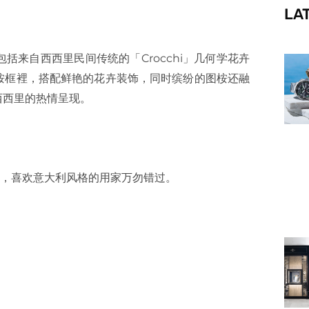
LA
f
当中包括来自西西里民间传统的「Crocchi」几何学花卉
桉框裡，搭配鲜艳的花卉装饰，同时缤纷的图桉还融
西西里的热情呈现。
马，喜欢意大利风格的用家万勿错过。