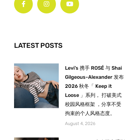
c
s
u
e
t
t
b
a
u
o
g
b
o
r
e
k
a
-
m
LATEST POSTS
f
Levi’s 携手 ROSÉ 与 Shai
Gilgeous-Alexander 发布
2026 秋冬「 Keep it
Loose 」系列， 打破美式
校园风格框架 ，分享不受
拘束的个人风格态度。
August 4, 2026