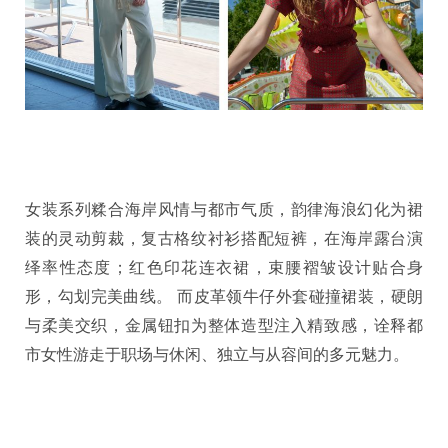
女装系列糅合海岸风情与都市气质，韵律海浪幻化为裙
装的灵动剪裁，复古格纹衬衫搭配短裤，在海岸露台演
绎率性态度；红色印花连衣裙，束腰褶皱设计贴合身
形，勾划完美曲线。 而皮革领牛仔外套碰撞裙装，硬朗
与柔美交织，金属钮扣为整体造型注入精致感，诠释都
市女性游走于职场与休闲、独立与从容间的多元魅力。