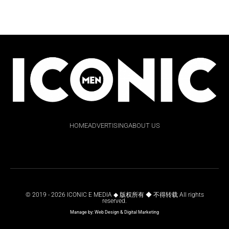
HOME
ADVERTISING
ABOUT US
© 2019 - 2026 ICONIC E MEDIA ◆ 版权所有 ◆ 不得转载 All rights
reserved.
Manage by:
Web Design
&
Digital Marketing