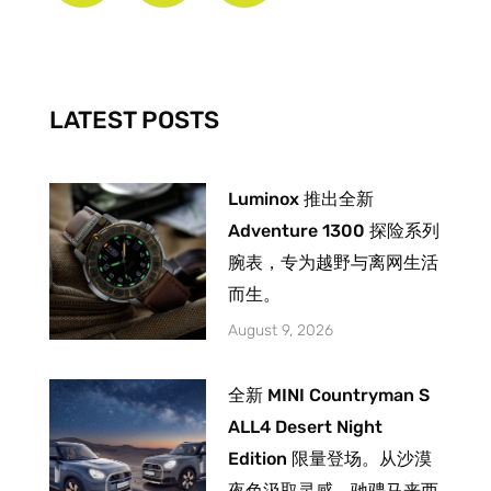
b
a
u
o
g
b
o
r
e
k
a
-
m
LATEST POSTS
f
Luminox 推出全新
Adventure 1300 探险系列
腕表，专为越野与离网生活
而生。
August 9, 2026
全新 MINI Countryman S
ALL4 Desert Night
Edition 限量登场。从沙漠
夜色汲取灵感，驰骋马来西