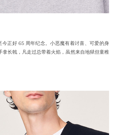
57 年创作，至今正好 65 周年纪念。小恶魔有着讨喜、可爱的身
角、手拿长戟，凡走过总带着火焰，虽然来自地狱但童稚