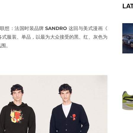
LA
f
的联想：法国时装品牌
SANDRO
这回与美式漫画《
翻玩上各式服装、单品，以最为大众接受的黑、红、灰色为
氛围。