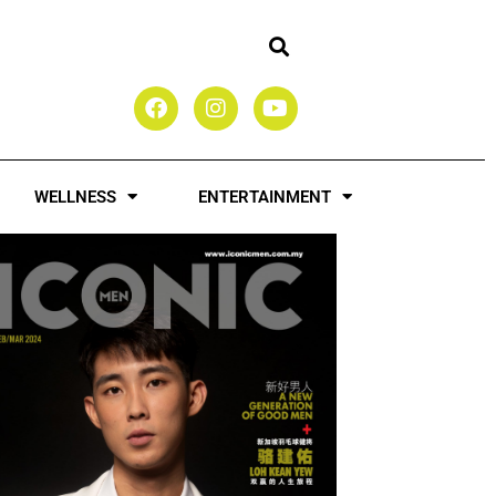
F
I
Y
a
n
o
c
s
u
e
t
t
b
a
u
WELLNESS
ENTERTAINMENT
o
g
b
o
r
e
k
a
m