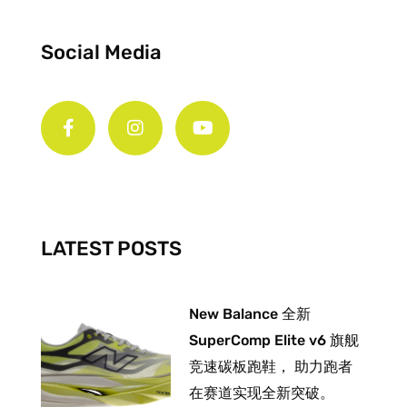
Social Media
F
I
Y
a
n
o
c
s
u
e
t
t
b
a
u
o
g
b
o
r
e
k
a
-
m
LATEST POSTS
f
New Balance 全新
SuperComp Elite v6 旗舰
竞速碳板跑鞋， 助力跑者
在赛道实现全新突破。