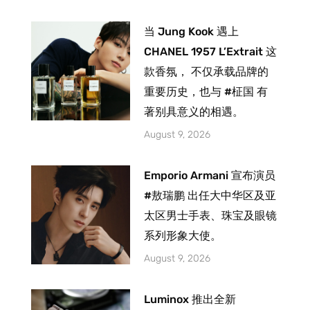
当 Jung Kook 遇上
CHANEL 1957 L’Extrait 这
款香氛， 不仅承载品牌的
重要历史，也与 #柾国 有
著别具意义的相遇。
August 9, 2026
Emporio Armani 宣布演员
#敖瑞鹏 出任大中华区及亚
太区男士手表、珠宝及眼镜
系列形象大使。
August 9, 2026
Luminox 推出全新