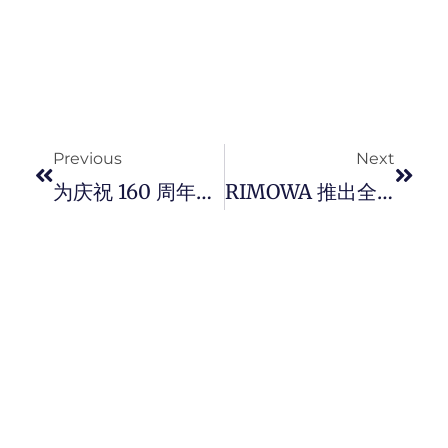
Prev
Next
Previous
Next
为庆祝 160 周年，Zenith 推出 160 周年纪念的蓝色陶瓷 Defy、 Pilot 与 Chromometer 三款限量腕表，精准工艺续写星空诗篇。
RIMOWA 推出全新三原色复古 Holiday Case 手提行李箱，注入热情洋溢的活力，延伸 80 年代美学。