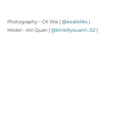
Photography – CK Wai (
@keatkliks
)
Model – Kin Quan (
@kinkillyouann_02
)