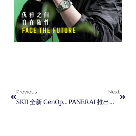
Prev
Next
Previous
Next
SKII 全新 GenOptics InfinitAura Essence 精华突破性配方再进化， PITERA™ X「 恒璨光蕴复合精萃 」焕发肌肤光泽，直达透、亮、白新境界。
PANERAI 推出全新半透明蓝面铂金新款 Luminor 万年历两地时间腕錶 PAM01575。