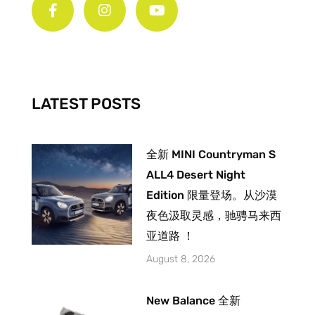
c
s
u
e
t
t
b
a
u
o
g
b
o
r
e
k
a
-
m
LATEST POSTS
f
全新 MINI Countryman S
ALL4 Desert Night
Edition 限量登场。从沙漠
夜色汲取灵感，驰骋马来西
亚道路 ！
August 8, 2026
New Balance 全新