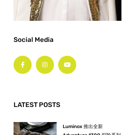
Social Media
F
I
Y
a
n
o
c
s
u
e
t
t
b
a
u
o
g
b
o
r
e
k
a
-
m
LATEST POSTS
f
Luminox 推出全新