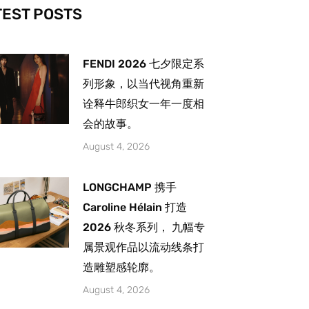
-
m
TEST POSTS
FENDI 2026 七夕限定系
列形象，以当代视角重新
诠释牛郎织女一年一度相
会的故事。
August 4, 2026
LONGCHAMP 携手
Caroline Hélain 打造
2026 秋冬系列， 九幅专
属景观作品以流动线条打
造雕塑感轮廓。
August 4, 2026