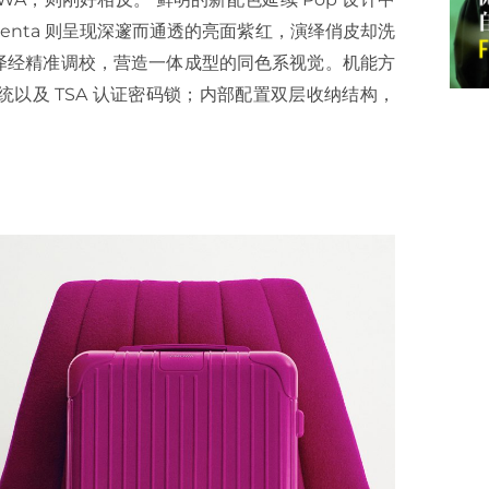
agenta 则呈现深邃而通透的亮面紫红，演绎俏皮却洗
外壳色泽经精准调校，营造一体成型的同色系视觉。机能方
轮系统以及 TSA 认证密码锁；内部配置双层收纳结构，