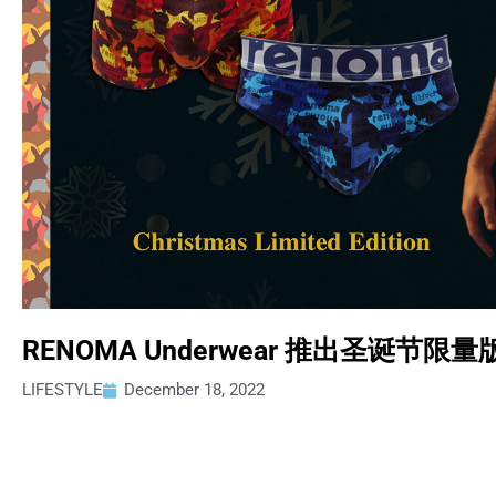
RENOMA Underwear 推出圣诞
LIFESTYLE
December 18, 2022