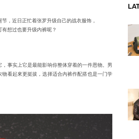
LA
f
诞节，近日正忙着张罗升级自己的战衣服饰，
可有想过也要升级内裤呢？
它，事实上它是最能影响你整体穿着的一件恩物。男
衣物看起來更挺拔，选择适合內裤作配搭也是一门学