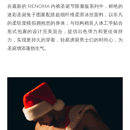
在最新的 RENOMA 内裤圣诞节限量版系列中，鲜艳的
迷彩圣诞兔子图案配搭超细纤维柔滑冰丝面料，以非凡
的柔软度模拟拥抱您的身体；与结构精良人体工学贴合
形式包裹的设计完美混合，提供出色弹力和更佳保持
力，实现更持久的穿着，轻易虏获男士们的时尚心，为
圣诞增添蓬勃生气。