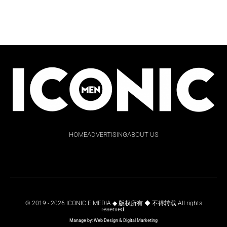
HOME
ADVERTISING
ABOUT US
© 2019 - 2026 ICONIC E MEDIA ◆ 版权所有 ◆ 不得转载 All rights
reserved.
Manage by:
Web Design
&
Digital Marketing