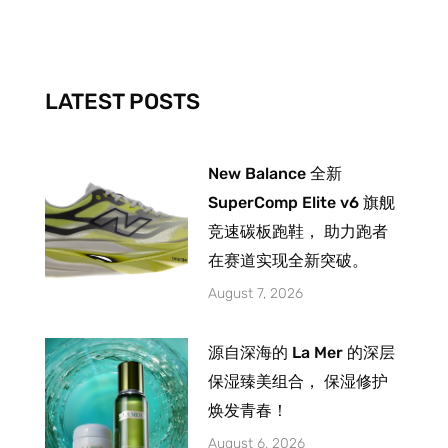
b
a
u
o
g
b
o
r
e
k
a
-
m
LATEST POSTS
f
New Balance 全新
SuperComp Elite v6 旗舰
竞速碳板跑鞋， 助力跑者
在赛道实现全新突破。
August 7, 2026
源自深海的 La Mer 的深层
保湿臻美组合， 保湿修护
焕发青春！
August 6, 2026