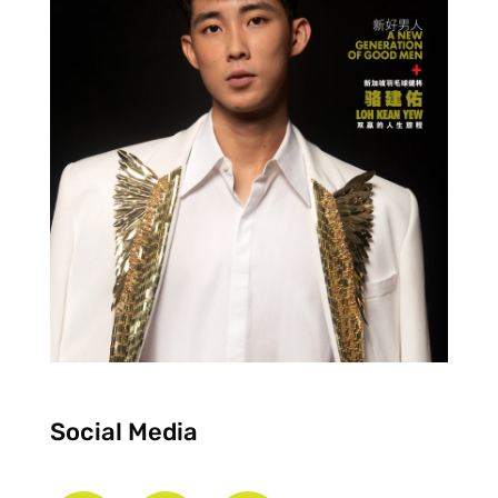
Social Media
F
I
Y