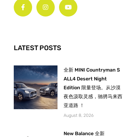
a
n
o
c
s
u
e
t
t
b
a
u
o
g
b
o
r
e
k
a
-
m
LATEST POSTS
f
全新 MINI Countryman S
ALL4 Desert Night
Edition 限量登场。从沙漠
夜色汲取灵感，驰骋马来西
亚道路 ！
August 8, 2026
New Balance 全新